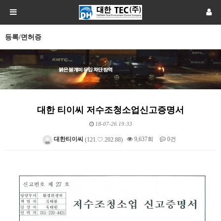
등록/면허증
대한 티이씨 저수조청소업신고증명서
18-07-26 19:33
대한티이씨
9,637회
0건
(121.♡.202.88)
본문