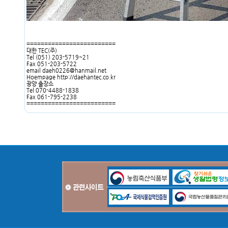
=========================
대한 TEC(주)
Tel (051) 203-5719~21
Fax 051-203-5722
email daeh0226@hanmail.net
Hoempage
http://daehantec.co.kr
광양 출장소
Tel 070-4488-1838
Fax 061-795-2238
=========================