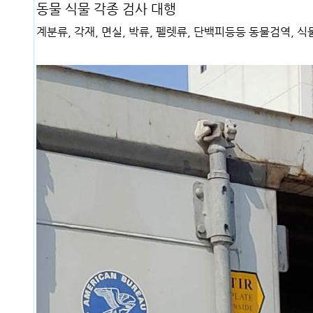
동물 식물 각종 검사 대행
계분류, 각재, 면실, 박류, 펠렛류, 단백피등등 동물검역, 