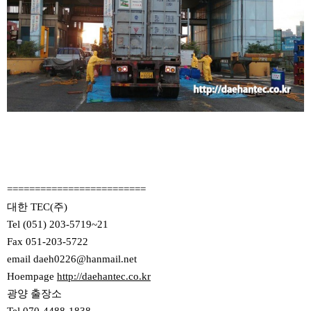
=========================
대한 TEC(주)
Tel (051) 203-5719~21
Fax 051-203-5722
email daeh0226@hanmail.net
Hoempage
http://daehantec.co.kr
광양 출장소
Tel 070-4488-1838