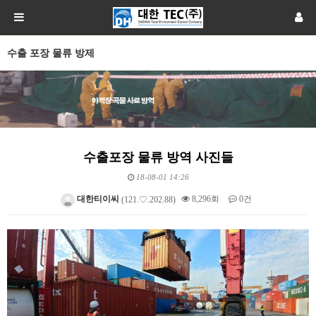
수출 포장 물류 방제
수출포장 물류 방역 사진들
18-08-01 14:26
대한티이씨
8,296회
0건
(121.♡.202.88)
본문