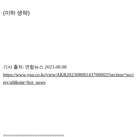
(이하 생략)
기사 출처: 연합뉴스 2023.08.08
https://www.yna.co.kr/view/AKR20230808143700003?section=soci
ety/all&site=hot_news
=========================