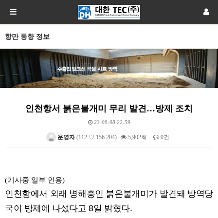
항만 동향 정보
인천항서 붉은불개미 무리 발견…방제 조치
23-08-08 22:59
운영자
(112.♡.156.204)
5,902회
0건
본문
(기사중 일부 인용)
인천항에서 외래 병해충인 붉은불개미가 발견돼 방역당
국이 방제에 나섰다고 8일 밝혔다.