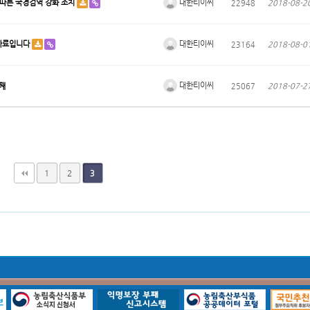
대한티이씨
 따른 국경검역 강화 조치
22948
2018-08-2
대한티이씨
도자료입니다
23164
2018-08-0
대한티이씨
째
25067
2018-07-2
1
2
3