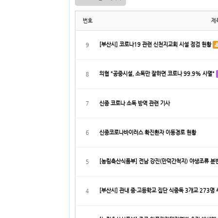
번호
제
[부산시] 코로나19 관련 신천지교회 시설 점검 현황
9
의협 "공중시설, 소독만 잘하면 코로나 99.9% 사멸"
8
7
신종 코로나 소독 방역 관련 기사
6
신종코로나바이러스 확진환자 이동경로 현황
[농림축산식품부] 전남 강진(만덕간척지) 야생조류 분변
5
[부산시] 관내 중·고등학교 집단 식중독 3개교 273명
4