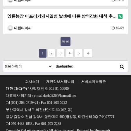
대한티이씨
07-16
양돈농장 아프리카돼지열병 발생에 따른 방역강화 대책 추…
대한티이씨
10-09
목록
1
2
3
4
5
회사소개
개인정보처리방침
서비스이용약관
대한 TEC(주)
/ 사업자 번호 605-81-56900
대표이사 임기택 / e-mail daeh0226@hanmail.net
Tel (051) 203-5719~21 / Fax 051-203-5722
부산광역시 강서구 화전산단4로 39(화전동)
광양 출장소 전남 광양시 항만대로 465(황길동, 마린센터 5층 7호)57771
Tel 070-4488-1838 / Fax 061-795-2238
Copyright ©
daehantec.co.kr
All rights reserved. Powered by
Humansoft