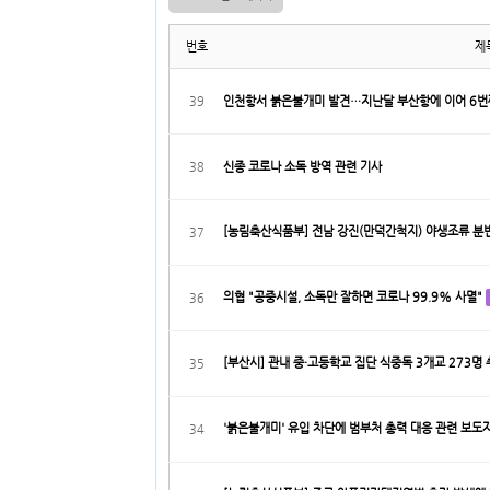
번호
제
39
인천항서 붉은불개미 발견…지난달 부산항에 이어 6번
38
신종 코로나 소독 방역 관련 기사
[농림축산식품부] 전남 강진(만덕간척지) 야생조류 분변
37
의협 "공중시설, 소독만 잘하면 코로나 99.9% 사멸"
36
[부산시] 관내 중·고등학교 집단 식중독 3개교 273명
35
'붉은불개미' 유입 차단에 범부처 총력 대응 관련 보
34