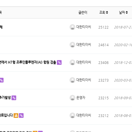
목
글쓴이
조회
날짜
대한티이씨
째
25122
2018-07-2
대한티이씨
24614
2020-02-1
대한티이씨
에서 H7형 조류인플루엔자(AI) 항원 검출
23406
2018-12-0
대한티이씨
23273
2020-03-0
운영자
 추가발생
23215
2018-09-0
대한티이씨
도자료입니다
23212
2018-08-0