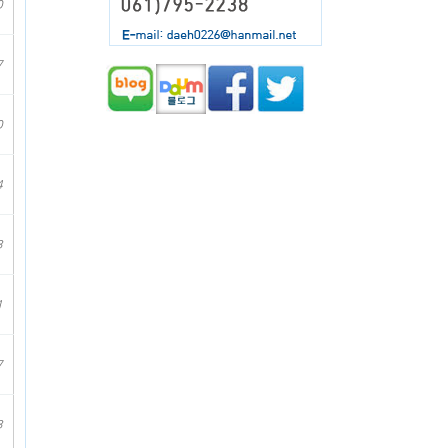
0
7
0
4
3
1
7
3