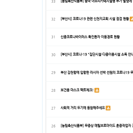
[농림축산식품부] 중국 아프리카돼지열병 추가 발생에
33
[부산시] 코로나19 관련 신천지교회 시설 점검 현황
32
31
신종코로나바이러스 확진환자 이동경로 현황
[부산시] 코로나-19 "집단시설-다중이용시설 소독 안내
30
29
부산 감천항에 입항한 러시아 선박 선원의 코로나19 
보건용 마스크 팩트체크!
28
사회적 거리 두기에 동참해주세요
27
[농림축산식품부] 무증상 메틸브로마이드 훈증작업자
26