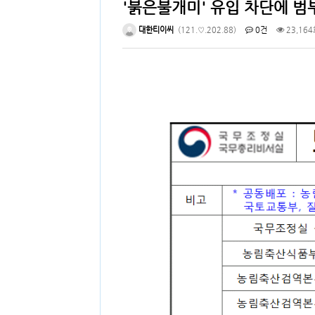
'붉은불개미' 유입 차단에 
대한티이씨
(121.♡.202.88)
0건
23,164