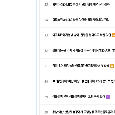
35
럼피스킨병(LSD) 확산 차단을 위해 방역조치 강화
34
럼피스킨병(LSD) 확산 차단을 위해 방역조치 강화
아프리카돼지열병 방역, 긴밀한 협력으로 확산 차단
33
강원 양구군 소재 돼지농장 아프리카돼지열병(ASF) 
32
강원 홍천 돼지농장 아프리카돼지열병(ASF) 발생
31
中 '살인개미' 확산 비상…붉은불개미 12개 성으로 번
30
식물검역, 전자식물검역증명서 교환 국가 확대
29
충남 아산 산란계 농장에서 고병원성 조류인플루엔자 
28