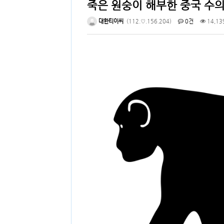
죽은 원숭이 해부한 중국 수
대한티이씨
(112.♡.156.204)
0건
14,13