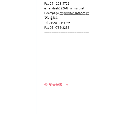
Fax 051-203-5722
email daeh0226@hanmail.net
Hoempage
http://daehantec.co.kr
광양 출장소
Tel 010-8191-5795
Fax 061-795-2238
=========================
댓글목록