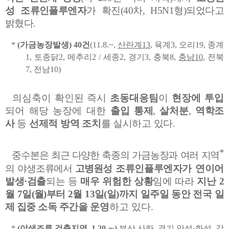
성
조
류
인플루엔자
가 확진
(40
차
, H5N1
형
)
되었다고
밝혔다
.
*
(
가금농장발생
) 40
건
(11.8.~,
산란계
13
,
육계
3,
오리
19,
종계
1,
토종닭
2,
메추리
2 /
세종
2,
경기
3,
충북
8,
충남
10
,
전북
7,
전남
10)
의심축이 확인된 즉시
초동대응팀
이
현장에 투입
되어 해당 농장에 대한
출입 통제
,
살처분
,
역학조
사
등
선제적 방역 조치
를 실시하고 있다
.
*
중수본은 최근 다양한 축종의
가금농장과
여러 지역
의
야생조류에서
고병원성
조류인플루엔자가 연이어
발생
·
검출
되는 등
매우 위험한 상황
임에 따라
지난
2
월
7
일
(
월
)
부터
2
월
13
일
(
일
)
까지 일주일 동안 전국 일
제 집중 소독 주간을
운영
하고 있다
.
*
(
야생조류 검출지역
, 1.20.
∼
)
부산 사하
,
경기 안성
·
화성
,
강