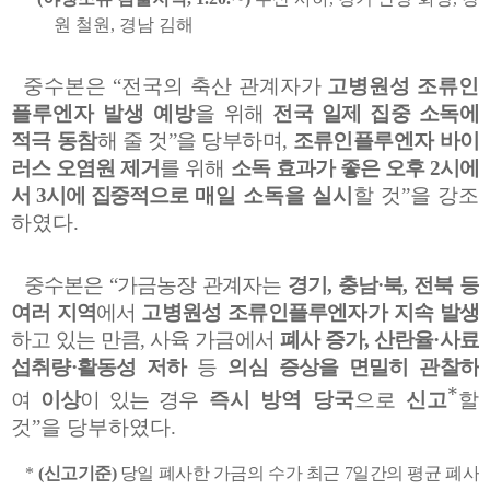
원 철원
,
경남 김해
중수본은
“
전국의 축산 관계자가
고병원성 조류인
플루엔자 발생 예방
을
위해
전국 일제 집중 소독에
적극 동참
해 줄 것
”
을 당부하며
,
조류인플루엔자
바이
러스 오염원 제거
를 위해
소독 효과가 좋은 오후
2
시에
서
3
시에 집중적으로
매일 소독을 실시
할 것
”
을 강조
하였다
.
중수본은
“
가금농장 관계자는
경기
,
충남
·
북
,
전북 등
여러 지역
에서
고병원성
조류인플루엔자가 지속 발생
하고 있는 만큼
,
사육 가금에서
폐사 증가
,
산란율
·
사료
섭취량
·
활동성 저하
등
의심 증상을 면밀히 관찰하
*
여
이상
이 있는 경우
즉시 방역 당국
으로
신고
할
것
”
을 당부하였다
.
*
(
신고기준
)
당일 폐사한 가금의 수가 최근
7
일간의 평균 폐사