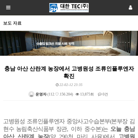
보도 자료
충남 아산 산란계 농장에서 고병원성 조류인플루엔자
확진
22-02-12 23:35
운영자
(112.♡.156.204)
13,875회
0건
본문
고병원성 조류인플루엔자 중앙사고수습본부
(
본부장 김
현수 농림축산식품부 장관
,
이하 중수본
)
는
오늘 충남
아산 산란계 농장
(
약
290
천 마리 사육
)
에서
고병원