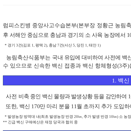
본문
럼피스킨병 중앙사고수습본부
(
본부장 정황근 농림
후 서해안 중심으로 충남과 경기의 소 사육 농장에서
1
*
경기
3
건
(
김포
1,
평택
2),
충남
7
건
(
서산
5,
당진
1,
태안
1)
농림축산식품부는
국내 유입에 대비하여 사전에 백
수 있으므로 신속한 백신 접종과 백신 항체형성
(3
주
)
1.
백신
사전
비축 중인 백신 물량과 발생상황 등을 감안하여
1
또한
,
백신
170
만 마리 분을
11
월 초까지 추가 도입
*
발생농장 방역대 내
(
최초 발생농장 반경
20
㎞
,
추가 발생 반경
10
㎞
)
소 농
**
긴급 백신 구매예산은 재정 당국과 협의 중