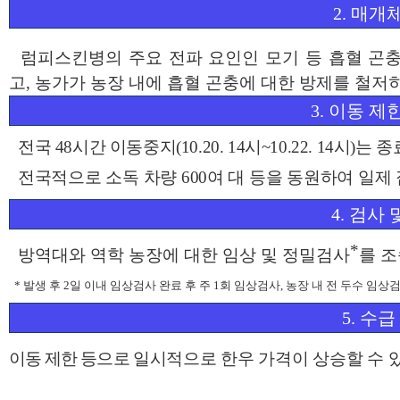
2.
매개체
럼피스킨병의 주요 전파 요인인 모기 등 흡혈 곤충
고
,
농가가
농장 내에 흡혈 곤충에 대한 방제를 철저
3.
이동 제한
전국
48
시간 이동중지
(10.20. 14
시
~10.22. 14
시
)
는 종
전국적으로 소독 차량
600
여 대 등을 동원하여 일제
4.
검사 
*
방역대와 역학 농장에 대한 임상 및 정밀검사
를 
*
발생 후
2
일 이내 임상검사 완료 후 주
1
회 임상검사
,
농장 내 전 두수 임상
5.
수급
이동 제한 등으로
일시적
으로 한우 가격이 상승할 수 