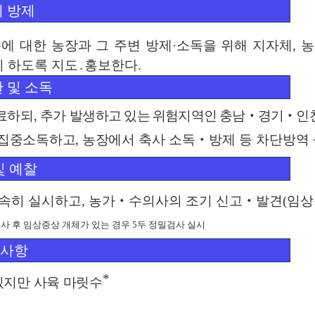
 방제
에 대한 농장과 그 주변 방제
·
소독을 위해 지자체
,
농
히 하도록 지도
․
홍보한다
.
 및 소독
료하되
,
추가 발생
하고 있는 위험지역인 충남
‧
경기
‧
인
 집중소독하고
,
농장
에서 축사 소독
‧
방제 등 차단방역
및 예찰
조속히 실시하고
,
농가
‧
수의사의 조기 신고
‧
발견
(
임상
검사 후
임상증상 개체가 있는 경우
5
두 정밀검사 실시
 사항
*
있지만 사육 마릿수