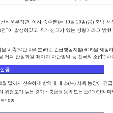
축산식품부장관
,
이하 중수본
)
는
10
월
20
일
(
금
)
충남 서
*
0
건
이
발생하였고 추가 신고가 있는 상황이라고 밝혔
신을 비축
(54
만 마리분
)
하고 긴급행동지침
(SOP)
을 제정하
을 거쳐 안정화될 때까지 차단방역 등
전국의 소
(
牛
)
사
 접종
0
월 말
까지 신속하게
방역대 내 소
(
牛
)
사육 농장에 긴급
하여 위험도가 높은
경기
‧
충남권 등의
모든 소
(120
만여 마
장 백신접종