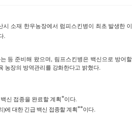
산시 소재 한우농장에서 럼피스킨병이
최초 발생한 이
다
.
는 등
준비해 왔으며
,
림프스킨병은
백신
으로 방어할
육 농장의 방역관리를 강화한다고
밝혔다
.
*
 백신 접종을 완료할 계획
이다
.
**
리
)
에 대한 긴급 백신 접종할 계획
이다
.